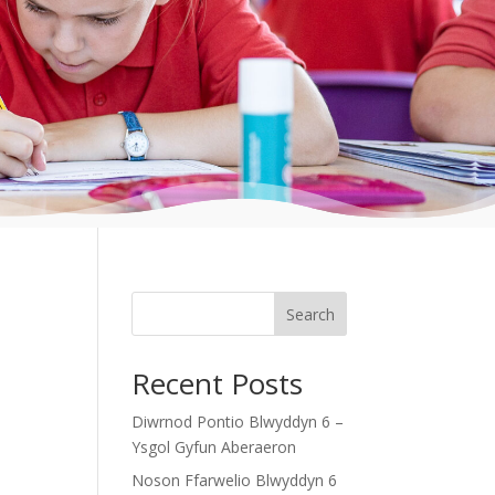
Search
Recent Posts
Diwrnod Pontio Blwyddyn 6 –
Ysgol Gyfun Aberaeron
Noson Ffarwelio Blwyddyn 6