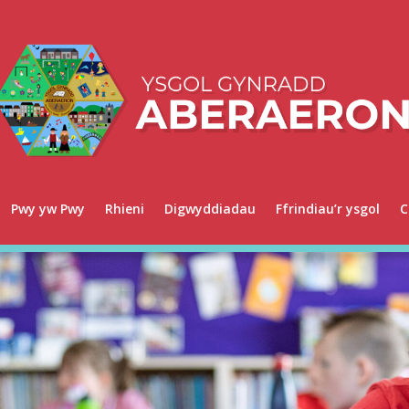
Pwy yw Pwy
Rhieni
Digwyddiadau
Ffrindiau’r ysgol
C