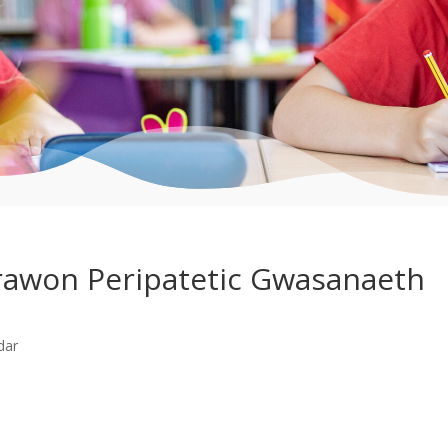
hrawon Peripatetic Gwasanaeth
dar