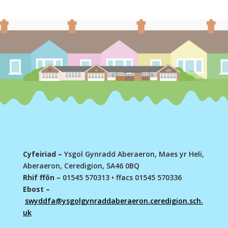
Cyfeiriad –
Ysgol Gynradd Aberaeron, Maes yr Heli,
Aberaeron, Ceredigion, SA46 0BQ
Rhif ffôn –
01545 570313
•
ffacs 01545 570336
Ebost –
swyddfa@ysgolgynraddaberaeron.ceredigion.sch.
uk