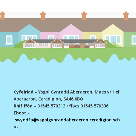
Cyfeiriad –
Ysgol Gynradd Aberaeron, Maes yr Heli,
Aberaeron, Ceredigion, SA46 0BQ
Rhif ffôn –
01545 570313
•
ffacs 01545 570336
Ebost –
swyddfa@ysgolgynraddaberaeron.ceredigion.sch.
uk