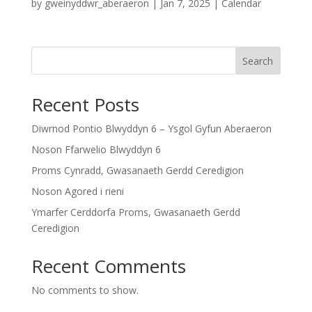
by
gweinyddwr_aberaeron
|
Jan 7, 2025
|
Calendar
Search
Recent Posts
Diwrnod Pontio Blwyddyn 6 – Ysgol Gyfun Aberaeron
Noson Ffarwelio Blwyddyn 6
Proms Cynradd, Gwasanaeth Gerdd Ceredigion
Noson Agored i rieni
Ymarfer Cerddorfa Proms, Gwasanaeth Gerdd
Ceredigion
Recent Comments
No comments to show.