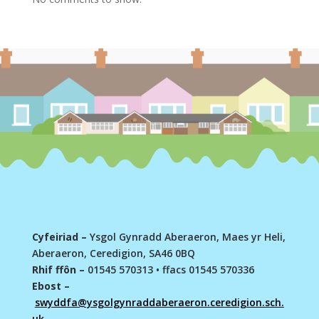
Cyfeiriad –
Ysgol Gynradd Aberaeron, Maes yr Heli,
Aberaeron, Ceredigion, SA46 0BQ
Rhif ffôn –
01545 570313
•
ffacs 01545 570336
Ebost –
swyddfa@ysgolgynraddaberaeron.ceredigion.sch.
uk