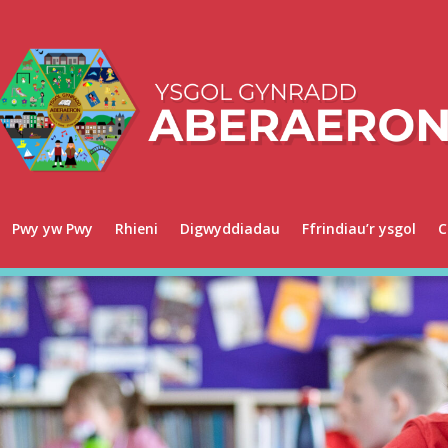
Pwy yw Pwy
Rhieni
Digwyddiadau
Ffrindiau’r ysgol
C