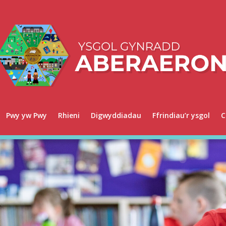
Pwy yw Pwy
Rhieni
Digwyddiadau
Ffrindiau’r ysgol
C