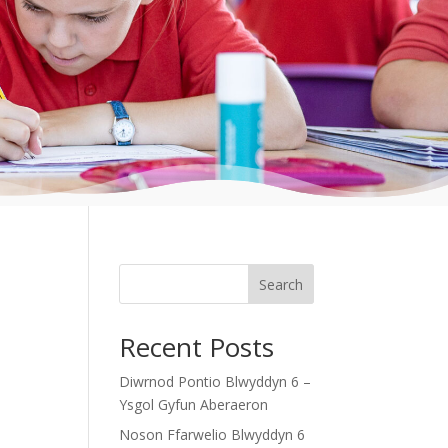
Search
Recent Posts
Diwrnod Pontio Blwyddyn 6 –
Ysgol Gyfun Aberaeron
Noson Ffarwelio Blwyddyn 6