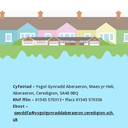
Cyfeiriad –
Ysgol Gynradd Aberaeron, Maes yr Heli,
Aberaeron, Ceredigion, SA46 0BQ
Rhif ffôn –
01545 570313
•
ffacs 01545 570336
Ebost –
swyddfa@ysgolgynraddaberaeron.ceredigion.sch.
uk