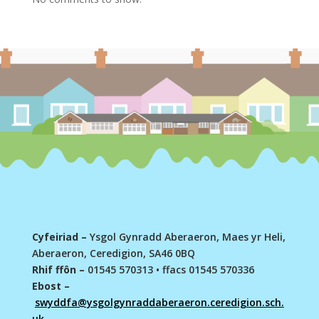
Cyfeiriad –
Ysgol Gynradd Aberaeron, Maes yr Heli,
Aberaeron, Ceredigion, SA46 0BQ
Rhif ffôn –
01545 570313
•
ffacs 01545 570336
Ebost –
swyddfa@ysgolgynraddaberaeron.ceredigion.sch.
uk