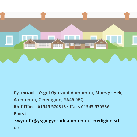
Cyfeiriad –
Ysgol Gynradd Aberaeron, Maes yr Heli,
Aberaeron, Ceredigion, SA46 0BQ
Rhif ffôn –
01545 570313
•
ffacs 01545 570336
Ebost –
swyddfa@ysgolgynraddaberaeron.ceredigion.sch.
uk