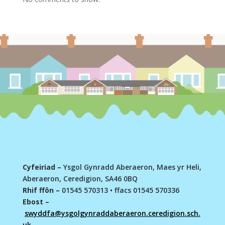
Cyfeiriad –
Ysgol Gynradd Aberaeron, Maes yr Heli,
Aberaeron, Ceredigion, SA46 0BQ
Rhif ffôn –
01545 570313
•
ffacs 01545 570336
Ebost –
swyddfa@ysgolgynraddaberaeron.ceredigion.sch.
uk