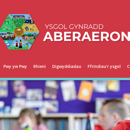
Pwy yw Pwy
Rhieni
Digwyddiadau
Ffrindiau’r ysgol
C