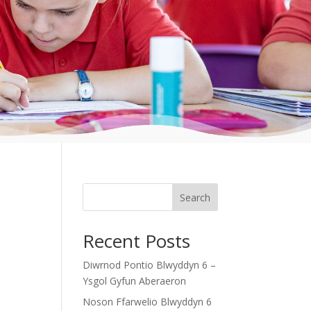
Search
Recent Posts
Diwrnod Pontio Blwyddyn 6 –
Ysgol Gyfun Aberaeron
Noson Ffarwelio Blwyddyn 6