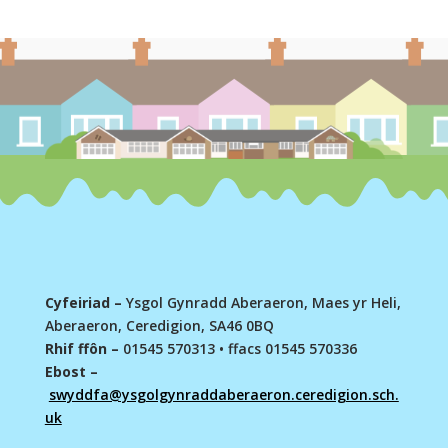
Cyfeiriad –
Ysgol Gynradd Aberaeron, Maes yr Heli,
Aberaeron, Ceredigion, SA46 0BQ
Rhif ffôn –
01545 570313
•
ffacs 01545 570336
Ebost –
swyddfa@ysgolgynraddaberaeron.ceredigion.sch.
uk